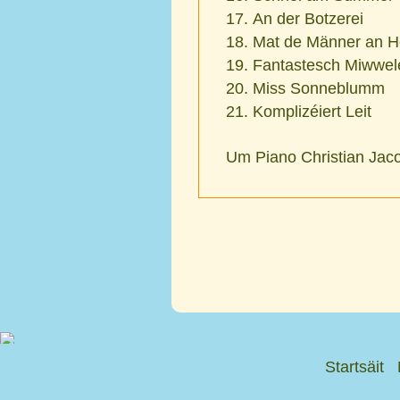
An der Botzerei
Mat de Männer an H
Fantastesch Miwwel
Miss Sonneblumm
Komplizéiert Leit
Um Piano Christian Jac
Startsäit