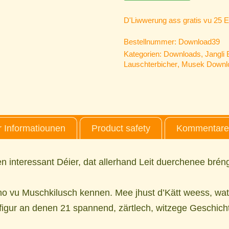
D'Liwwerung ass gratis vu 25 E
Bestellnummer:
Download39
Kategorien:
Downloads
,
Jangli 
Lauschterbicher
,
Musek Downl
 Informatiounen
Product safety
Kommentaren
n interessant Déier, dat allerhand Leit duerchenee brén
cho vu Muschkilusch kennen. Mee jhust d’Kätt weess, wat
figur an denen 21 spannend, zärtlech, witzege Geschich