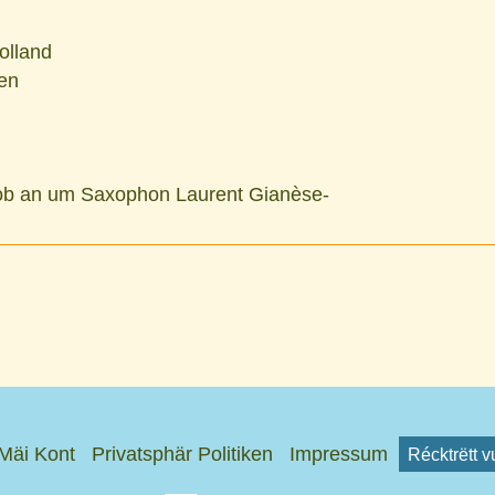
olland
en
ob an um Saxophon Laurent Gianèse-
Mäi Kont
Privatsphär Politiken
Impressum
Récktrëtt 