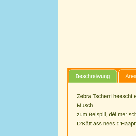
Beschreiwung
Aner
Zebra Tscherri heescht e
Musch
zum Beispill, déi mer s
D’Kätt ass nees d’Haapt