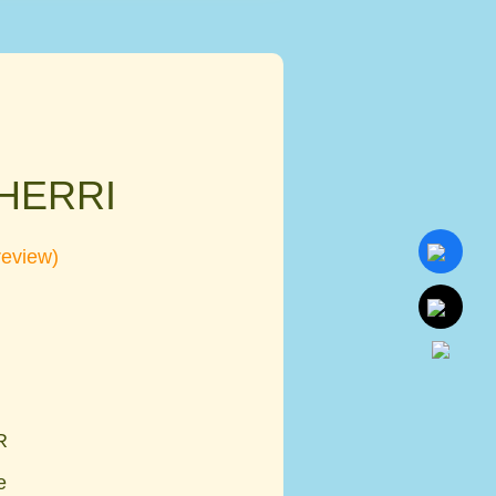
HERRI
eview)
R
e