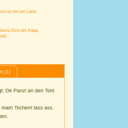
uro un hei am Land.
Banni
,
Kino am Kapp
,
oad
 (1)
gt: De Panzi an den Toni
 mam Tscherri lass ass.
ten.