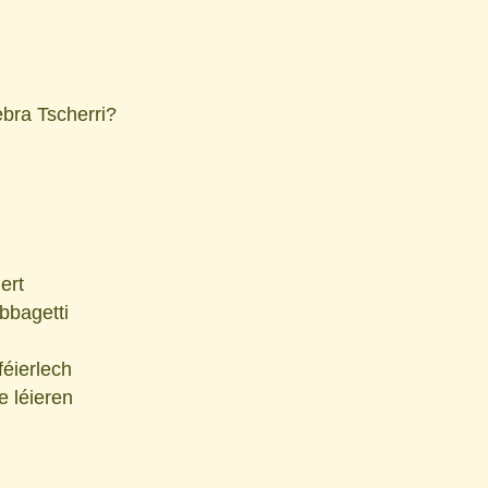
bra Tscherri?
ert
bbagetti
éierlech
 léieren