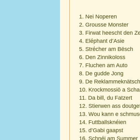
Nei Noperen
Grousse Monster
Firwat heescht den Ze
Eléphant d’Asie
Strécher am Bësch
Den Zinnikoloss
Fluchen am Auto
De gudde Jong
De Reklammeknätsch
Krockmossiö a Scha
Da bill, du Fatzert
Stierwen ass doutgef
Wou kann e schmuse
Futtballsknéien
d’Gabi gaapst
Schnéi am Summer