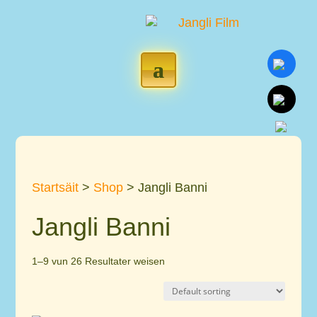
Startsäit
>
Shop
> Jangli Banni
Jangli Banni
1–9 vun 26 Resultater weisen