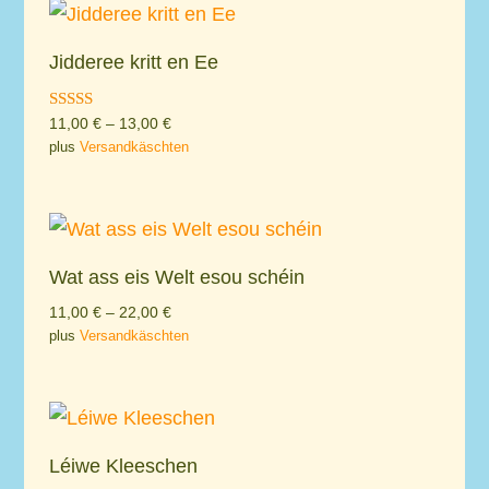
Jidderee kritt en Ee
Rated
11,00
€
–
13,00
€
4.50
plus
Versandkäschten
out of 5
Wat ass eis Welt esou schéin
11,00
€
–
22,00
€
plus
Versandkäschten
Léiwe Kleeschen