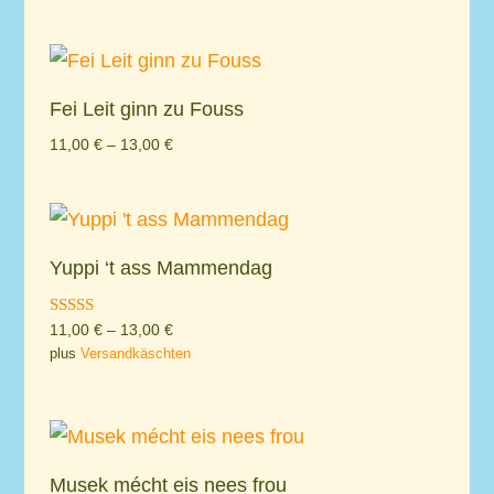
Fei Leit ginn zu Fouss
11,00
€
–
13,00
€
Yuppi ‘t ass Mammendag
Rated
11,00
€
–
13,00
€
5.00
plus
Versandkäschten
out of 5
Musek mécht eis nees frou