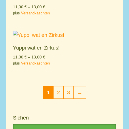
11,00
€
–
13,00
€
plus
Versandkäschten
Yuppi wat en Zirkus!
11,00
€
–
13,00
€
plus
Versandkäschten
1
2
3
→
Sichen
Search