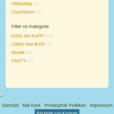
Niklosdag
(1)
Ouschteren
(1)
Filter no Kategorie
KINO am KAPP
(11)
Lidder mat Buch
(2)
Musek
(8)
PARTY
(1)
Startsäit
Mäi Kont
Privatsphär Politiken
Impressum
Récktrëtt vum Kontrakt