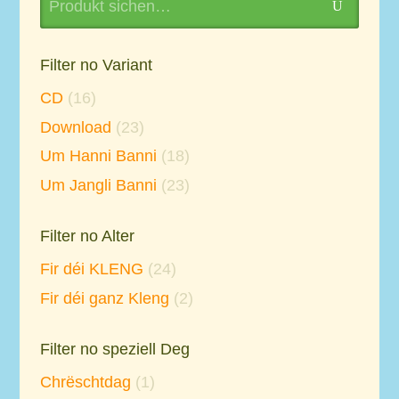
U
for:
Filter no Variant
CD
(16)
Download
(23)
Um Hanni Banni
(18)
Um Jangli Banni
(23)
Filter no Alter
Fir déi KLENG
(24)
Fir déi ganz Kleng
(2)
Filter no speziell Deg
Chrëschtdag
(1)