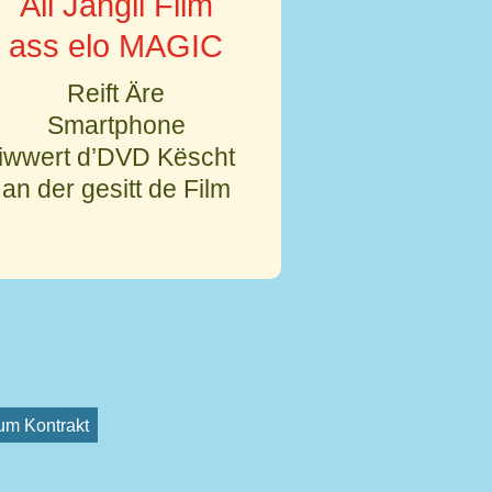
All Jangli Film
ass elo MAGIC
Reift Äre
Smartphone
Schalt den Toun un
iwwert d’DVD Këscht
an der gesitt de Film
vum Kontrakt