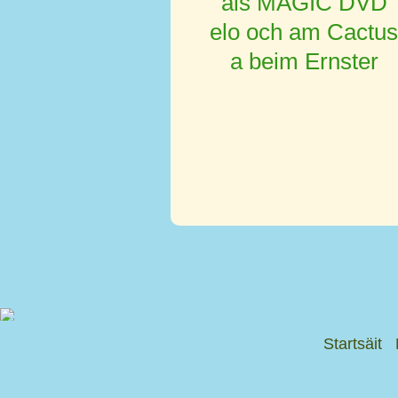
als MAGIC DVD
elo och am Cactu
a beim Ernster
Startsäit