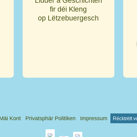
Lidder a Geschichten
fir déi Kleng
s
op Lëtzebuergesch
Mäi Kont
Privatsphär Politiken
Impressum
Récktrëtt 