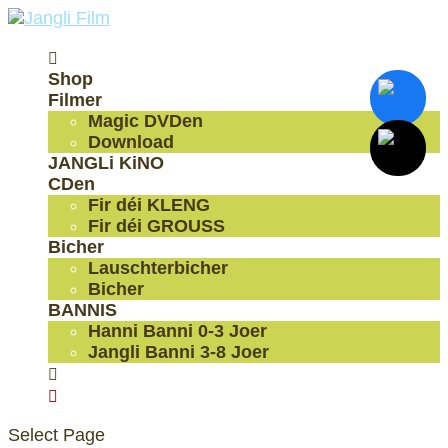

Shop
Filmer
Magic DVDen
Download
JANGLi KiNO
CDen
Fir déi KLENG
Fir déi GROUSS
Bicher
Lauschterbicher
Bicher
BANNIS
Hanni Banni 0-3 Joer
Jangli Banni 3-8 Joer


Select Page