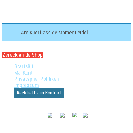
Wuerekuerf
Äre Kuerf ass de Moment eidel.
Zeréck an de Shop
Startsäit
Mäi Kont
Privatsphär Politiken
Impressum
Récktrëtt vum Kontrakt