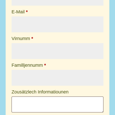
E-Mail
*
Email
Virnumm
*
(repeat)
*
Familljennumm
*
Zousätzlech Informatiounen