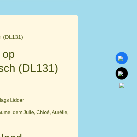
h (DL131)
 op
sch (DL131)
ags Lidder
ume, dem Julie, Chloé, Aurélie,