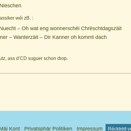
 Nieschen
assiker wéi zB. :
r Nuecht – Oh wat eng wonnerschéi Chrëschtdagszäit
ner – Wanterzäit – Dir Kanner oh kommt dach
utz,
ass d’CD suguer schon drop.
Mäi Kont
Privatsphär Politiken
Impressum
Récktrëtt 