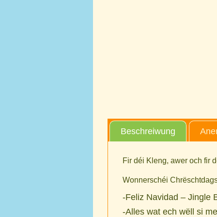
Beschreiwung
Aner
Fir déi Kleng, awer och fir 
Wonnerschéi Chrëschtdags L
-Feliz Navidad – Jingle 
-Alles wat ech wëll si m