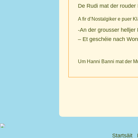
De Rudi mat der rouder
A fir d’Nostalgiker e puer Kl
-An der grousser hellje
– Et geschéie nach Won
Um
Hanni Banni mat der M
Startsäit