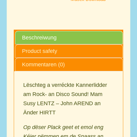
Beschreiwung
Product safety
Kommentaren (0)
Lëschteg a verréckte Kannerlidder
am Rock- an Disco Sound! Mam
Susy LENTZ – John AREND an
Änder HIRTT
Op dëser Plack geet et emol eng
Kéier nëmmen em de Spaass an