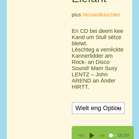
plus
Versandkäschten
En CD bei deem kee
Kand um Stull sëtze
bleiwt.
Lëschteg a verréckte
Kannerlidder am
Rock- an Disco
Sound! Mam Susy
LENTZ – John
AREND an Änder
HIRTT.
00:00