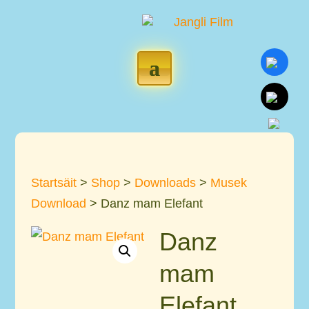
Startsäit
>
Shop
>
Downloads
>
Musek
Download
> Danz mam Elefant
Danz
mam
Elefant