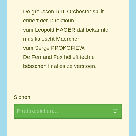
De groussen RTL Orchester spillt
ënnert der Direktioun
vum Leopold HAGER dat bekannte
musikalescht Mäerchen
vum Serge PROKOFIEW.
De Fernand Fox hëlleft iech e
bësschen fir alles ze verstoën.
Sichen
Search
U
for: