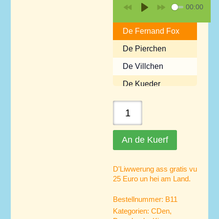
00:00
P
De Fernand Fox
l
a
De Pierchen
y
De Villchen
De Kueder
De Wollef
De
Pierchen
an
An de Kuerf
de
Wollef
D'Liwwerung ass gratis vu
quantity
25 Euro un hei am Land.
Bestellnummer:
B11
Kategorien:
CDen
,