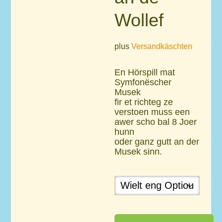
Wollef
plus
Versandkäschten
En Hörspill mat
Symfonëscher
Musek
fir et richteg ze
verstoen muss een
awer scho bal 8 Joer
hunn
oder ganz gutt an der
Musek sinn.