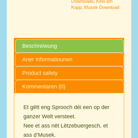
Downloads
,
Kino am
Kapp
,
Musek Download
Beschreiwung
Aner Informatiounen
Product safety
Kommentaren (0)
Et gëtt eng Sprooch déi een op der
ganzer Welt versteet.
Nee et ass nët Lëtzebuergesch, et
ass d’Musek.