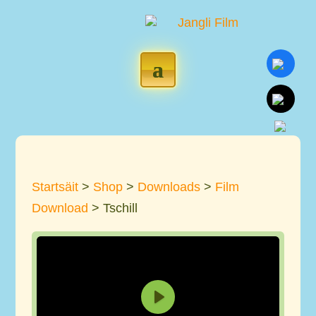
Startsäit
>
Shop
>
Downloads
>
Film
Download
> Tschill
P