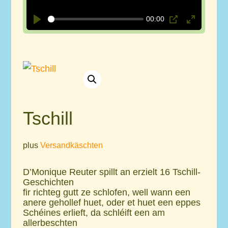
l
00:00
a
P
P
E
y
l
I
n
a
P
t
y
e
r
f
Tschill
u
l
plus
Versandkäschten
l
s
D’Monique Reuter spillt an erzielt 16 Tschill-
Geschichten
c
fir richteg gutt ze schlofen, well wann een
r
anere gehollef huet, oder et huet een eppes
Schéines erlieft, da schléift een am
e
allerbeschten