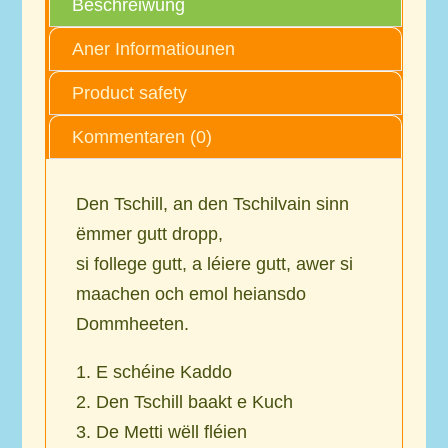
Beschreiwung
Aner Informatiounen
Product safety
Kommentaren (0)
Den Tschill, an den Tschilvain sinn
ëmmer gutt dropp,
si follege gutt, a léiere gutt, awer si
maachen och emol heiansdo
Dommheeten.
1. E schéine Kaddo
2. Den Tschill baakt e Kuch
3. De Metti wëll fléien