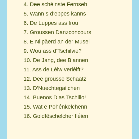
4. Dee schéinste Fernseh
5. Wann s d’eppes kanns
6. De Luppes ass frou
7. Groussen Danzconcours
8. E Nilpäerd an der Musel
9. Wou ass d’Tschilvie?
10. De Jang, dee Blannen
11. Ass de Léiw verléift?
12. Dee grousse Schaatz
13. D’Nuechtegailchen
14. Buenos Dias Tschillo!
15. Wat e Pohénkelchenn
16. Goldfëschelcher fléien