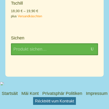
Tschill
18,00
€
–
19,90
€
plus
Versandkäschten
Sichen
Search
U
for:
Startsäit
Mäi Kont
Privatsphär Politiken
Impressum
Récktrëtt vum Kontrakt