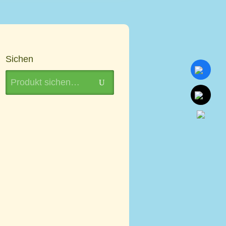
Sichen
Search
U
for: