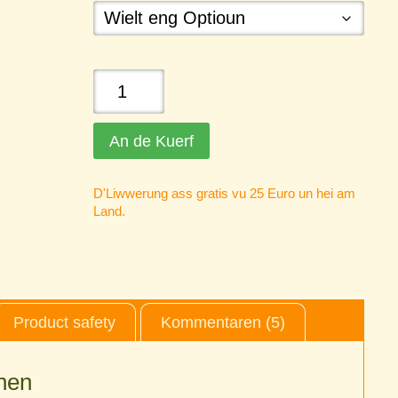
Hanni
Banni
Faarf
An de Kuerf
quantity
D'Liwwerung ass gratis vu 25 Euro un hei am
Land.
Product safety
Kommentaren (5)
nen