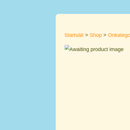
Startsäit
>
Shop
>
Onkategor