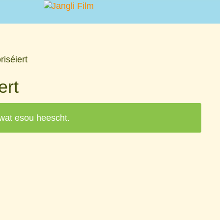
iséiert
ert
 wat esou heescht.