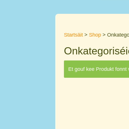
Startsäit
>
Shop
> Onkategor
Onkategoriséi
Et gouf kee Produkt fonnt