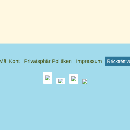
Mäi Kont
Privatsphär Politiken
Impressum
Récktrëtt 