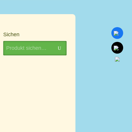
Sichen
Search
U
for: