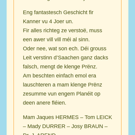
Eng fantastesch Geschicht fir
Kanner vu 4 Joer un.
Fir alles richteg ze verstoë, muss
een awer vill vill méi al sinn.
Oder nee, wat son ech. Déi grouss
Leit verstinn d’Saachen ganz dacks
falsch, mengt de klenge Prënz.
Am beschten einfach emol era
lauschteren a mam klenge Prënz
zesumme vun engem Planéit op
deen anere fléien.
Mam Jaques HERMES – Tom LEICK
– Mady DURRER – Josy BRAUN –