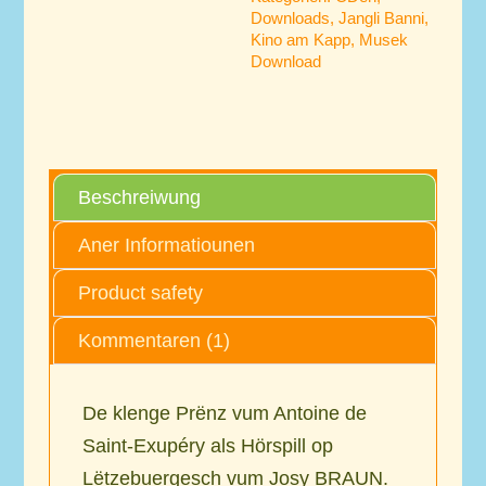
Downloads
,
Jangli Banni
,
Kino am Kapp
,
Musek
Download
Beschreiwung
Aner Informatiounen
Product safety
Kommentaren (1)
De klenge Prënz vum Antoine de
Saint-Exupéry als Hörspill op
Lëtzebuergesch vum Josy BRAUN.