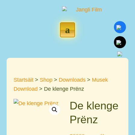
Startsäit
>
Shop
>
Downloads
>
Musek
Download
> De klenge Prënz
De klenge
Prënz