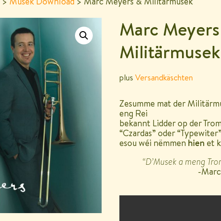
>
Musek Download
> Marc Meyers & Militärmusek
Marc Meyers
Militärmusek
plus
Versandkäschten
Zesumme mat der Militärmu
eng Rei
bekannt Lidder op der Tro
“Czardas” oder “Typewiter
esou wéi nëmmen
hien
et k
“D’Musek a meng
Tro
-Marc