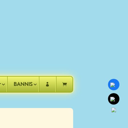
r
BANNIS

