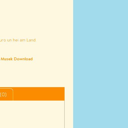
s
uro un hei am Land.
,
Musek Download
(0)