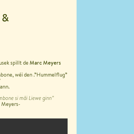
 &
sek spillt de
Marc Meyers
mbone, wéi den .”Hummelflug”
”
ann.
mbone
si mäi Liewe ginn”
 Meyers-