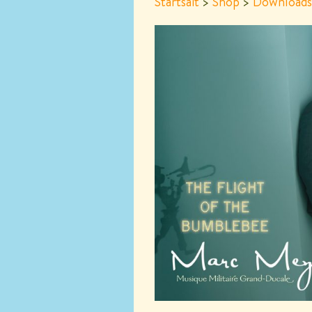
Startsäit
>
Shop
>
Downloads