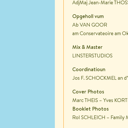
AdjMaj Jean-Marie THOS
Opgeholl vum
Ab VAN GOOR
am Conservateoire am O
Mix & Master
LINSTERSTUDIOS
Coordinatioun
Jos F. SCHOCKMEL an d’F
Cover Photos
Marc THEIS – Yves KO
Booklet Photos
Rol SCHLEICH – Family