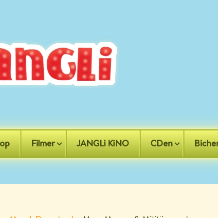
op
Filmer
JANGLi KiNO
CDen
Biche