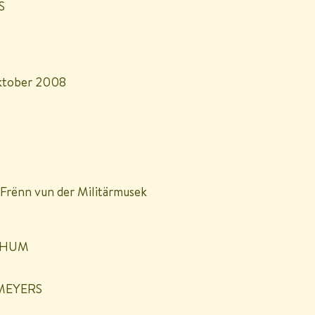
S
ktober 2008
rënn vun der Militärmusek
RTHUM
 MEYERS