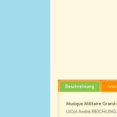
Beschreiwung
Aner
Musique Militaire Grand
LtCol André REICHLING