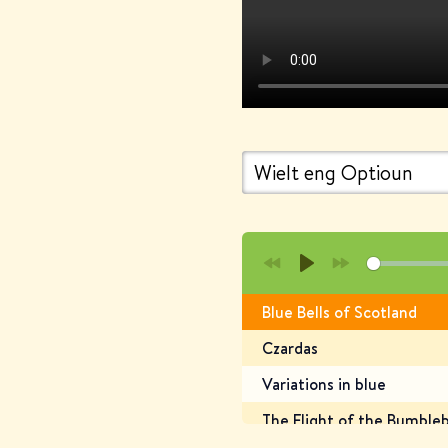
P
Blue Bells of Scotland
l
Czardas
a
y
Variations in blue
The Flight of the Bumble