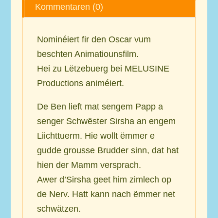
Kommentaren (0)
Nominéiert fir den Oscar vum
beschten Animatiounsfilm.
Hei zu Lëtzebuerg bei MELUSINE
Productions animéiert.
De Ben lieft mat sengem Papp a
senger Schwëster Sirsha an engem
Liichttuerm. Hie wollt ëmmer e
gudde grousse Brudder sinn, dat hat
hien der Mamm versprach.
Awer d’Sirsha geet him zimlech op
de Nerv. Hatt kann nach ëmmer net
schwätzen.