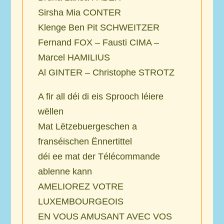
Sirsha Mia CONTER
Klenge Ben Pit SCHWEITZER
Fernand FOX – Fausti CIMA –
Marcel HAMILIUS
Al GINTER – Christophe STROTZ
A fir all déi di eis Sprooch léiere
wëllen
Mat Lëtzebuergeschen a
franséischen Ënnertittel
déi ee mat der Télécommande
ablenne kann
AMELIOREZ VOTRE
LUXEMBOURGEOIS
EN VOUS AMUSANT AVEC VOS