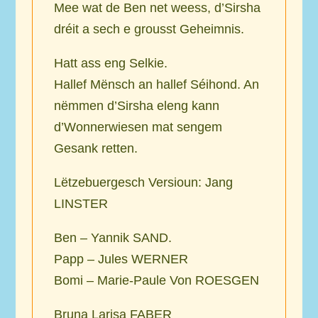
Mee wat de Ben net weess, d’Sirsha
dréit a sech e grousst Geheimnis.
Hatt ass eng Selkie.
Hallef Mënsch an hallef Séihond. An
nëmmen d’Sirsha eleng kann
d’Wonnerwiesen mat sengem
Gesank retten.
Lëtzebuergesch Versioun: Jang
LINSTER
Ben – Yannik SAND.
Papp – Jules WERNER
Bomi – Marie-Paule Von ROESGEN
Bruna Larisa FABER