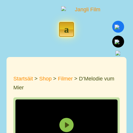
Startsäit
>
Shop
>
Filmer
> D’Melodie vum
Mier
P