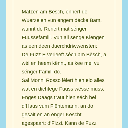
Matzen am Bësch, ënnert de
Wuerzelen vun engem décke Bam,
wunnt de Renert mat sénger
Fuussefamill. Vun all senge Klengen
as een deen duerchdriwwensten:
De Fuzz.E verleeft séch am Bësch, a
wéi en heem kënnt, as kee méi vu
sénger Famill do.
Säi Monni Rosso léiert hien elo alles
wat en dichtege Fuuss wësse muss.
Enges Daags traut hien séch bei
d’Haus vum Flëntemann, an do
gesäit en an enger Këscht
agespaart: d’Fizzi. Kann de Fuzz