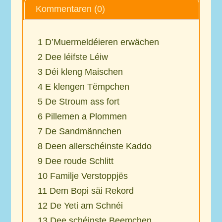
Kommentaren (0)
1
D’Muermeldéieren erwächen
2
Dee léifste Léiw
3
Déi kleng Maischen
4
E klengen Tëmpchen
5
De Stroum ass fort
6
Pillemen a Plommen
7
De Sandmännchen
8
Deen allerschéinste Kaddo
9
Dee roude Schlitt
10
Familje Verstoppjës
11
Dem Bopi säi Rekord
12
De Yeti am Schnéi
13
Dee schéinste Beemchen