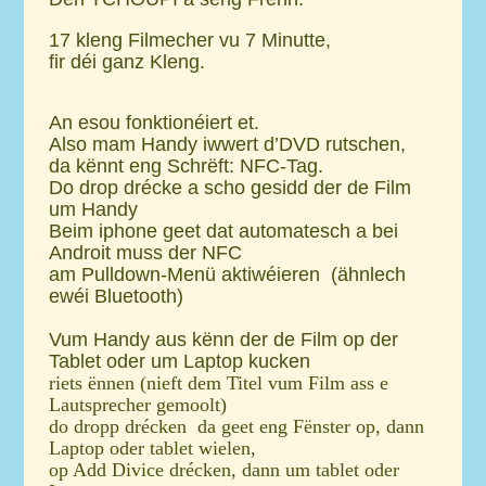
e
n
17 kleng Filmecher vu 7 Minutte,
fir déi ganz Kleng.
An esou fonktionéiert et.
Also mam Handy iwwert d’DVD rutschen,
da kënnt eng Schrëft: NFC-Tag.
Do drop drécke a scho gesidd der de Film
um Handy
Beim iphone geet dat automatesch a bei
Androit muss der NFC
am Pulldown-Menü aktiwéieren (ähnlech
ewéi Bluetooth)
Vum Handy aus kënn der de Film op der
Tablet oder um Laptop kucken
riets ënnen (nieft dem Titel vum Film ass e
Lautsprecher gemoolt)
do dropp drécken da geet eng Fënster op, dann
Laptop oder tablet wielen,
op Add Divice drécken, dann um tablet oder