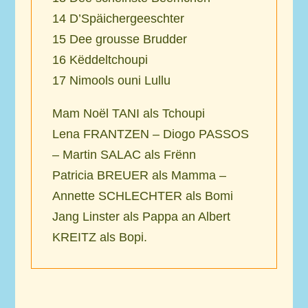
14
D’Späichergeeschter
15
Dee grousse Brudder
16
Këddeltchoupi
17
Nimools ouni Lullu
Mam Noël TANI als Tchoupi
Lena FRANTZEN – Diogo PASSOS
– Martin SALAC als Frënn
Patricia BREUER als Mamma –
Annette SCHLECHTER als Bomi
Jang Linster als Pappa an Albert
KREITZ als Bopi.