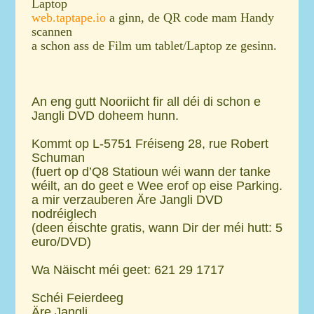
Laptop
web.taptape.io
a ginn, de QR code mam Handy
scannen
a schon ass de Film um tablet/Laptop ze gesinn.
An eng gutt Nooriicht
fir all déi di schon e
Jangli DVD doheem hunn.
Kommt op L-5751 Fréiseng 28, rue Robert
Schuman
(fuert op d’Q8 Statioun wéi wann der tanke
wéilt, an do geet e Wee erof op eise Parking.
a mir verzauberen Äre Jangli DVD
nodréiglech
(deen éischte gratis, wann Dir der méi hutt: 5
euro/DVD)
Wa Näischt méi geet: 621 29 1717
Schéi Feierdeeg
Äre Jangli