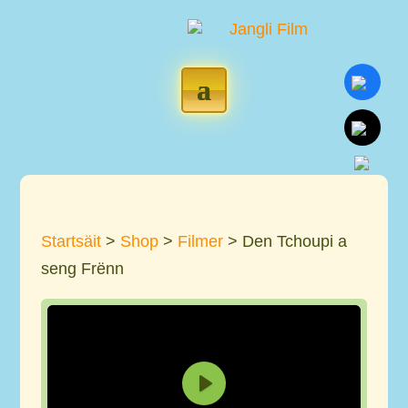
Startsäit
>
Shop
>
Filmer
> Den Tchoupi a
seng Frënn
P