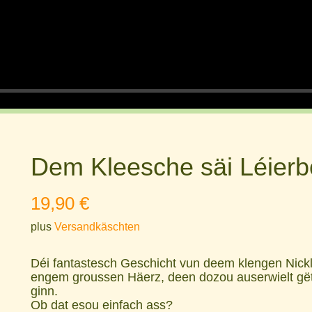
a
y
Dem Kleesche säi Léierb
19,90
€
plus
Versandkäschten
Déi fantastesch Geschicht vun deem klengen Nick
engem groussen Häerz, deen dozou auserwielt gët
ginn.
Ob dat esou einfach ass?