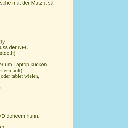
c
sche mat der Mutz a säi
r
e
e
n
dy
muss der NFC
etooth)
der um Laptop kucken
er gemoolt)
oder tablet wielen,
en
i DVD doheem hunn.
an