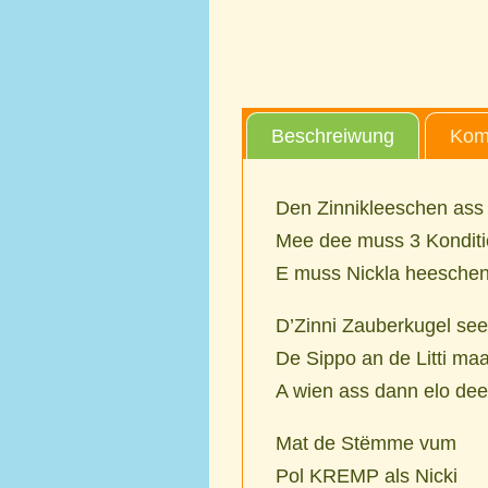
Beschreiwung
Kom
Den Zinnikleeschen ass 
Mee dee muss 3 Konditio
E muss Nickla heeschen
D’Zinni Zauberkugel see
De Sippo an de Litti m
A wien ass dann elo dee
Mat de Stëmme vum
Pol KREMP als Nicki