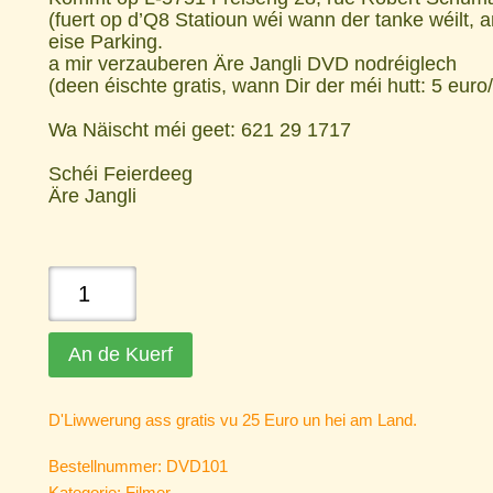
(fuert op d’Q8 Statioun wéi wann der tanke wéilt, 
eise Parking.
a mir verzauberen Äre Jangli DVD nodréiglech
(deen éischte gratis, wann Dir der méi hutt: 5 eur
Wa Näischt méi geet: 621 29 1717
Schéi Feierdeeg
Äre Jangli
Dem
Kleesche
säi
An de Kuerf
Léierbouf
quantity
D'Liwwerung ass gratis vu 25 Euro un hei am Land.
Bestellnummer:
DVD101
Kategorie:
Filmer