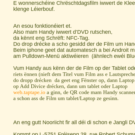
E wonnerschéine Chrëschtdagsfilm iwwert de Klee
klenge Léierbouf.
An esou fonktionéiert et.
Also mam Handy iwwert d’DVD rutschen,
da kënnt eng Schrëft: NFC-Tag.
Do drop drécke a scho gesidd der de Film um Han
Beim iphone geet dat automatesch a bei Androit 
am Pulldown-Menü aktiwéieren (ähnlech ewéi Blu
Vum Handy aus kënn der de Film op der Tablet o
riets ënnen (nieft dem Titel vum Film ass e Lautsprech
do dropp drécken da geet eng Fënster op, dann Laptop 
op Add Divice drécken, dann um tablet oder Laptop
web.taptape.io
a ginn, de QR code mam Handy scann
a schon ass de Film um tablet/Laptop ze gesinn.
An eng gutt Nooriicht
fir all déi di schon e Jangl
Kommt op L-5751 Fréiseng 28, rue Robert Schum