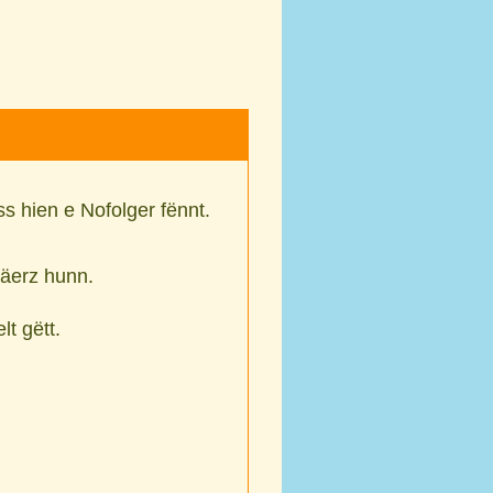
s hien e Nofolger fënnt.
äerz hunn.
t gëtt.