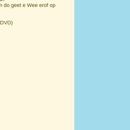
an do geet e Wee erof op
o/DVD)