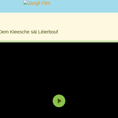
Dem Kleesche säi Léierbouf
P
l