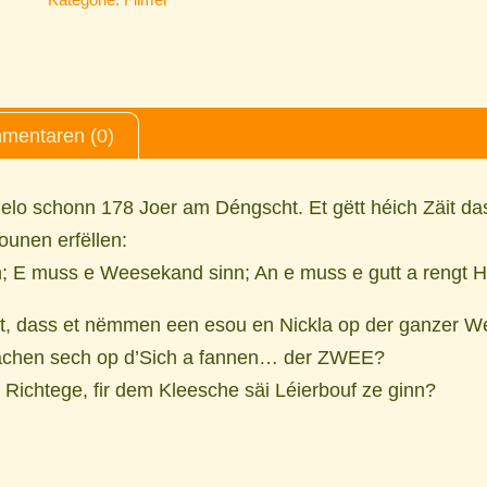
mentaren (0)
elo schonn 178 Joer am Déngscht. Et gëtt héich Zäit das
unen erfëllen:
; E muss e Weesekand sinn; An e muss e gutt a rengt H
t, dass et nëmmen een esou en Nickla op der ganzer Wel
aachen sech op d’Sich a fannen… der ZWEE?
 Richtege, fir dem Kleesche säi Léierbouf ze ginn?