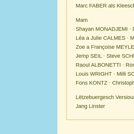
Marc FABER als Kleesc
Mam
Shayan MONADJEMI ·
Léa a Julie CALMES ·
Zoe a Françoise MEYL
Jemp SEIL · Steve SCH
Raoul ALBONETTI · R
Louis WRIGHT · Milli
Fons KONTZ · Christo
Lëtzebuergesch Versiou
Jang Linster