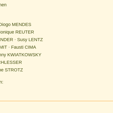
hen
 Diogo MENDES
 Monique REUTER
ENDER · Susy LENTZ
MIT · Fausti CIMA
onny KWIATKOWSKY
 SCHLESSER
phe STROTZ
n: