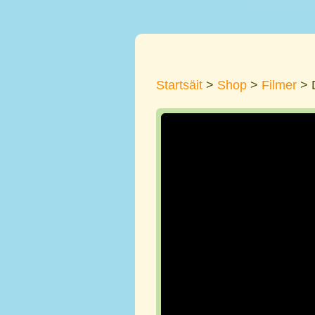
Startsäit
>
Shop
>
Filmer
> 