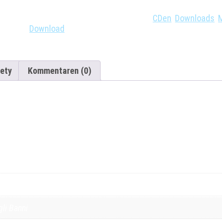
Bestellnummer:
CD01
Kategorien:
CDen
,
Downloads
,
Download
ety
Kommentaren (0)
summe mam Dr. Arend opgeholl huet,
li Banni