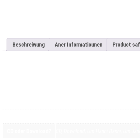
Beschreiwung
Aner Informatiounen
Product saf
Déi alleréischt Lëtzebuerger Kannerplack, déi de Jangli ze
an déi éischt Plack mam Susy LENTZ.
A wéi all Kand wees: Déi éischt ass a bleift déi bescht!
Aner Informatiounen
Alter
Fir déi KLENG
CD oder Download?
CD, Download, Um Hanni Banni, Um Jang