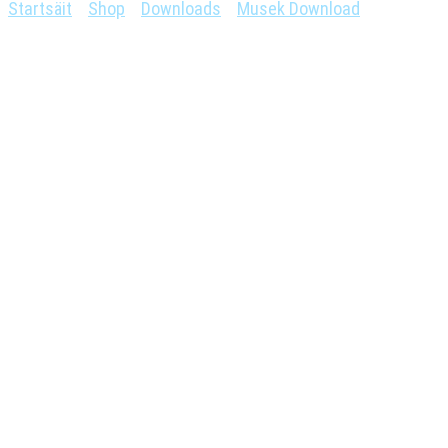
Startsäit
>
Shop
>
Downloads
>
Musek Download
> Di grouss