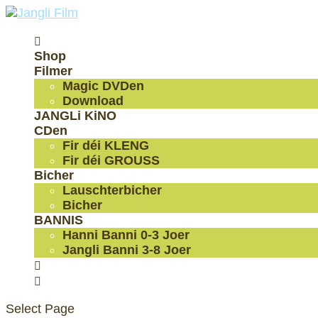

Shop
Filmer
Magic DVDen
Download
JANGLi KiNO
CDen
Fir déi KLENG
Fir déi GROUSS
Bicher
Lauschterbicher
Bicher
BANNIS
Hanni Banni 0-3 Joer
Jangli Banni 3-8 Joer


Select Page