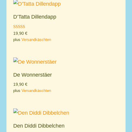
D’Tatta Dillendapp
Rated
19,90
€
5.00
plus
Versandkäschten
out of 5
De Wonnerstäer
19,90
€
plus
Versandkäschten
Den Diddi Dibbelchen