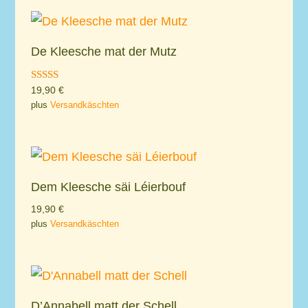
De Kleesche mat der Mutz
Rated
19,90
€
5.00
plus
Versandkäschten
out of 5
Dem Kleesche säi Léierbouf
19,90
€
plus
Versandkäschten
D’Annabell matt der Schell