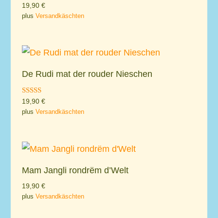
19,90
€
plus
Versandkäschten
De Rudi mat der rouder Nieschen
Rated
19,90
€
5.00
plus
Versandkäschten
out of 5
Mam Jangli rondrëm d’Welt
19,90
€
plus
Versandkäschten