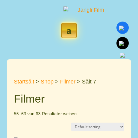
Startsäit
>
Shop
>
Filmer
> Säit 7
Filmer
55–63 vun 63 Resultater weisen