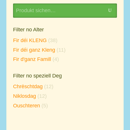
Search
U
for:
Filter no Alter
Fir déi KLENG
(38)
Fir déi ganz Kleng
(11)
Fir d'ganz Famill
(4)
Filter no speziell Deg
Chrëschtdag
(12)
Niklosdag
(12)
Ouschteren
(5)