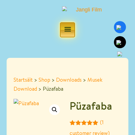
Startsäit
>
Shop
>
Downloads
>
Musek
Download
> Püzafaba
Püzafaba
(
1
Rated
1
5.00
customer review)