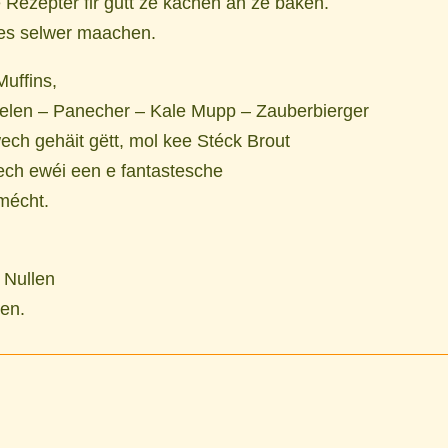
 Rezepter fir gutt ze kachen an ze baken.
les selwer maachen.
uffins,
elen – Panecher – Kale Mupp – Zauberbierger
wech gehäit gëtt, mol kee Stéck Brout
 iech ewéi een e fantastesche
mécht.
 Nullen
len.