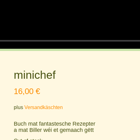
a
y
minichef
16,00
€
plus
Versandkäschten
Buch mat fantastesche Rezepter
a mat Biller wéi et gemaach gëtt