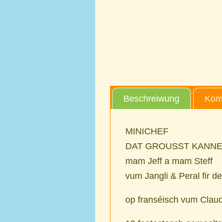
Beschreiwung
Kom
MINICHEF
DAT GROUSST KANN
mam Jeff a mam Steff
vum Jangli & Peral fir d
op franséisch vum Claud