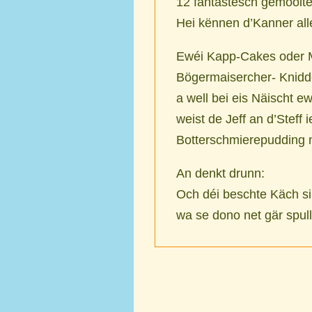
12 fantastesch gemoolte
Hei kënnen d’Kanner al
Ewéi Kapp-Cakes oder M
Bögermaisercher- Knidd
a well bei eis Näischt e
weist de Jeff an d’Steff
Botterschmierepudding 
An denkt drunn:
Och déi beschte Käch si
wa se dono net gär spul