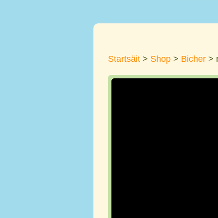
Startsäit
>
Shop
>
Bicher
> 