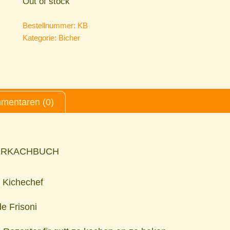
Out of stock
Bestellnummer:
KB
Kategorie:
Bicher
mentaren (0)
ERKACHBUCH
e Kichechef
e Frisoni