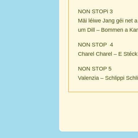
NON STOPi 3
Mäi léiwe Jang géi net 
um Dill – Bommen a Ka
NON STOP 4
Charel Charel – E Stéc
NON STOP 5
Valenzia – Schlippi Schl