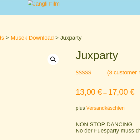
ds
>
Musek Download
> Juxparty
Juxparty
(
3
customer 
Rated
3
5.00
out of 5
13,00
€
17,00
€
based on
–
customer
ratings
plus
Versandkäschten
NON STOP DANCING
No der Fuesparty muss d