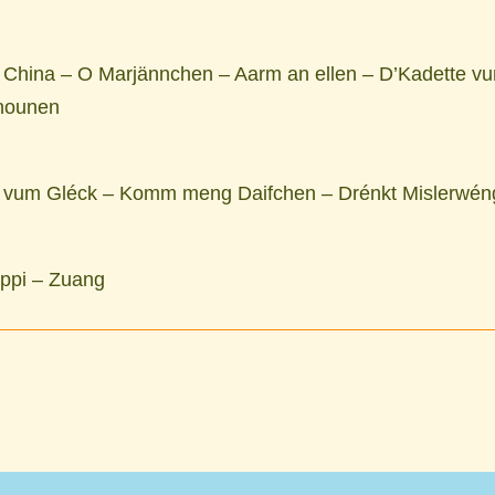
a China – O Marjännchen – Aarm an ellen – D’Kadette vun
nounen
k vum Gléck – Komm meng Daifchen – Drénkt Mislerwén
ippi – Zuang