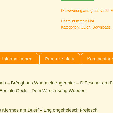
Charel Charel - Potpourri 
D'Liwwerung ass gratis vu 25 E
Valenzia - Potpourri 5
Bestellnummer:
N/A
Kategorien:
CDen
,
Downloads
,
 Informatiounen
Product safety
Kommentaren
en – Bréngt ons Wuermeldénger hier – D’Fëscher an d
– Een ale Geck – Dem Wirsch seng Wueden
ss Kiermes am Duerf – Eng ongeheiesch Freiesch