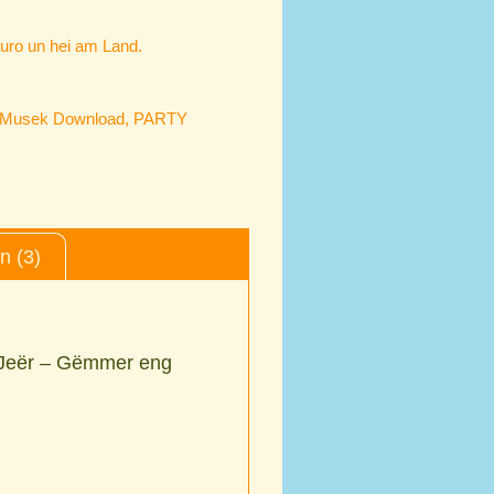
4
uro un hei am Land.
Musek Download
,
PARTY
 (3)
’Jeër – Gëmmer eng