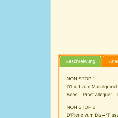
Beschreiwung
Aner
NON STOP 1
D’Lidd vum Muselgreech
Bees – Prost alleguer 
NON STOP 2
D’Pierle vum Da – ‘T a