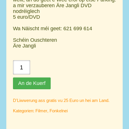
a mir verzauberen Äre Jangli DVD
nodréiglech
5 euro/DVD
Wa Näischt méi geet: 621 699 614
Schéin Ouschteren
Äre Jangli
Dem
Thelma
säi
An de Kuerf
Wonsch
quantity
D'Liwwerung ass gratis vu 25 Euro un hei am Land.
Kategorien:
Filmer
,
Fonkelnei