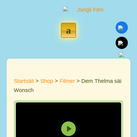
Startsäit
>
Shop
>
Filmer
> Dem Thelma säi
Wonsch
P