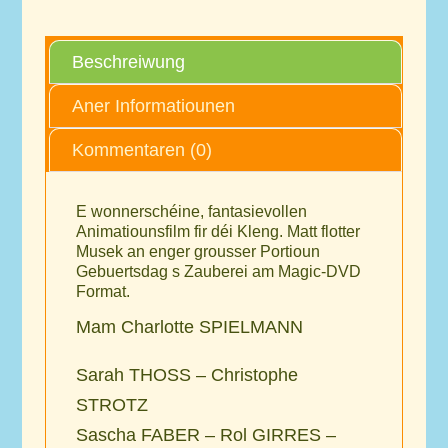
Beschreiwung
Aner Informatiounen
Kommentaren (0)
E wonnerschéine, fantasievollen
Animatiounsfilm fir déi Kleng. Matt flotter
Musek an enger grousser Portioun
Gebuertsdag s Zauberei am Magic-DVD
Format.
Mam Charlotte
SPIELMANN
Sarah
THOSS
– Christophe
STROTZ
Sascha
FABER
– Rol
GIRRES
–