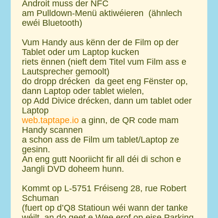
Androit muss der NFC
am Pulldown-Menü aktiwéieren (ähnlech
ewéi Bluetooth)
Vum Handy aus kënn der de Film op der
Tablet oder um Laptop kucken
riets ënnen (nieft dem Titel vum Film ass e
Lautsprecher gemoolt)
do dropp drécken da geet eng Fënster op,
dann Laptop oder tablet wielen,
op Add Divice drécken, dann um tablet oder
Laptop
web.taptape.io
a ginn, de QR code mam
Handy scannen
a schon ass de Film um tablet/Laptop ze
gesinn.
An eng gutt Nooriicht
fir all déi di schon e
Jangli DVD doheem hunn.
Kommt op L-5751 Fréiseng 28, rue Robert
Schuman
(fuert op d’Q8 Statioun wéi wann der tanke
wéilt, an do geet e Wee erof op eise Parking.