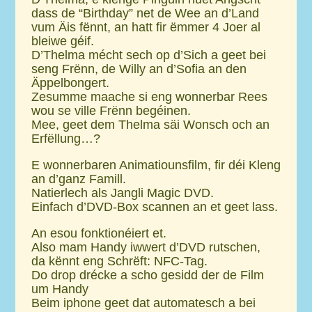
e
dass de “Birthday” net de Wee an d’Land
n
vum Äis fënnt, an hatt fir ëmmer 4 Joer al
bleiwe géif.
D’Thelma mécht sech op d’Sich a geet bei
seng Frënn, de Willy an d’Sofia an den
Äppelbongert.
Zesumme maache si eng wonnerbar Rees
wou se ville Frënn begéinen.
Mee, geet dem Thelma säi Wonsch och an
Erfëllung…?
E wonnerbaren Animatiounsfilm, fir déi Kleng
an d’ganz Famill.
Natierlech als Jangli Magic DVD.
Einfach d’DVD-Box scannen an et geet lass.
An esou fonktionéiert et.
Also mam Handy iwwert d’DVD rutschen,
da kënnt eng Schrëft: NFC-Tag.
Do drop drécke a scho gesidd der de Film
um Handy
Beim iphone geet dat automatesch a bei