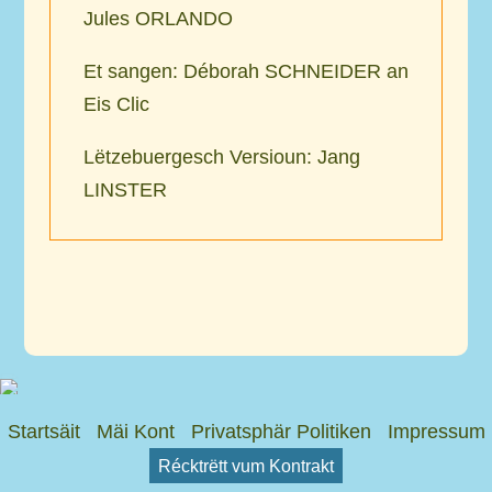
Jules
ORLANDO
Et sangen: Déborah
SCHNEIDER
an
Eis Clic
Lëtzebuergesch Versioun: Jang
LINSTER
Startsäit
Mäi Kont
Privatsphär Politiken
Impressum
Récktrëtt vum Kontrakt