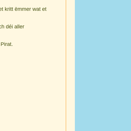
et kritt ëmmer wat et
h déi aller
Pirat.