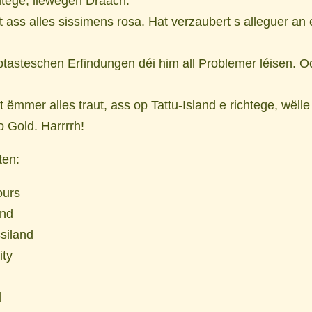
htege, liewegen Draach.
 ass alles sissimens rosa. Hat verzaubert s alleguer an 
ptasteschen Erfindungen déi him all Problemer léisen. Oc
 ëmmer alles traut, ass op Tattu-Island e richtege, wëlle 
 Gold. Harrrrh!
ten:
ours
and
siland
ity
d