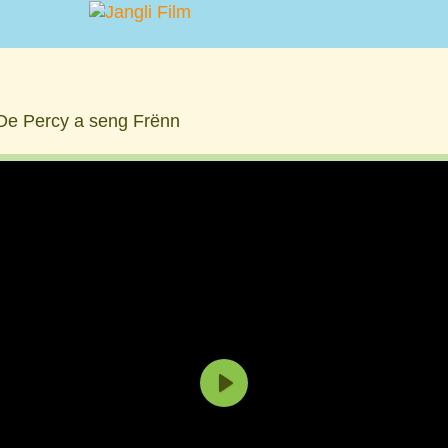
De Percy a seng Frënn
P
l