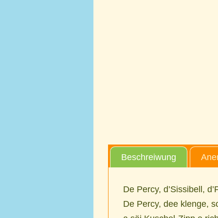
Beschreiwung
Aner
De Percy, d’Sissibell, d
De Percy, dee klenge, sc