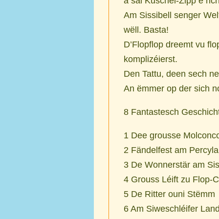
a säi Kuschel-Zipp e ric
Am Sissibell senger Welt
wëll. Basta!
D’Flopflop dreemt vu flo
komplizéierst.
Den Tattu, deen sech net
An ëmmer op der sich no
8 Fantastesch Geschich
1 Dee grousse Molconc
2 Fändelfest am Percyl
3 De Wonnerstär am Sis
4 Grouss Léift zu Flop-C
5 De Ritter ouni Stëmm
6 Am Siweschléifer Lan