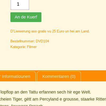
De
Percy
a
An de Kuerf
seng
Frënn
D'Liwwerung ass gratis vu 25 Euro un hei am Land.
quantity
Bestellnummer:
DVD104
Kategorie:
Filmer
 Informatiounen
Kommentaren (0)
’Flopflop an den Tattu erfannen sech hir ege Welt.
heien Tiger, gëtt am Percyland e grousse, staarke Ritter