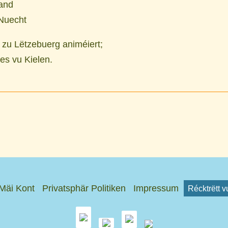
land
Nuecht
 zu Lëtzebuerg animéiert;
es vu Kielen.
Mäi Kont
Privatsphär Politiken
Impressum
Récktrëtt 