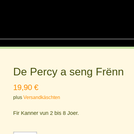
a
y
De Percy a seng Frënn
19,90
€
plus
Versandkäschten
Fir Kanner vun 2 bis 8 Joer.