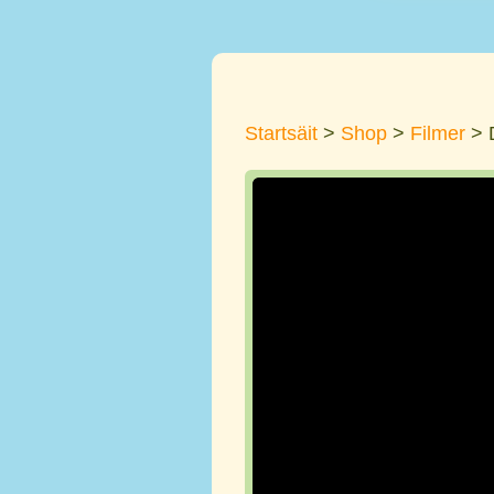
Startsäit
>
Shop
>
Filmer
> 