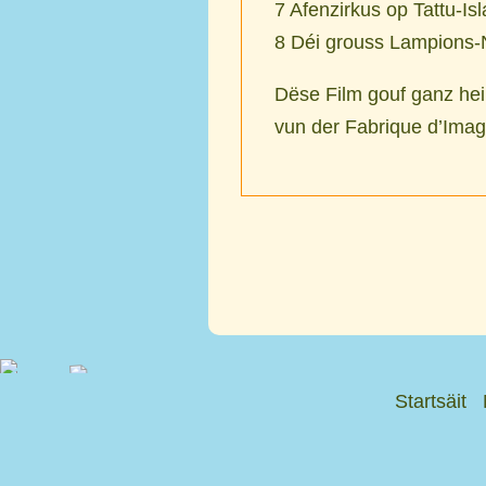
7 Afenzirkus op Tattu-Is
8 Déi grouss Lampions-
Dëse Film gouf ganz hei
vun der Fabrique d’Imag
Startsäit