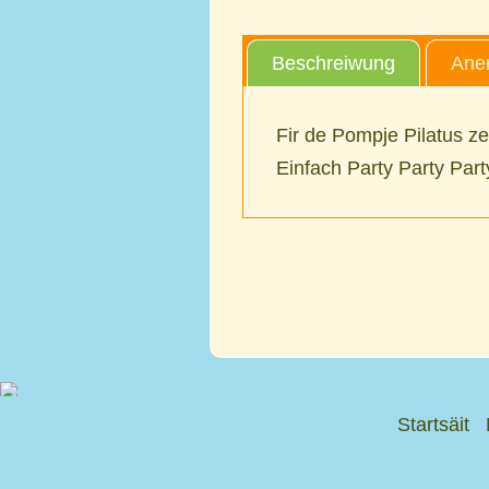
Beschreiwung
Aner
Fir de Pompje Pilatus z
Einfach Party Party Part
Startsäit