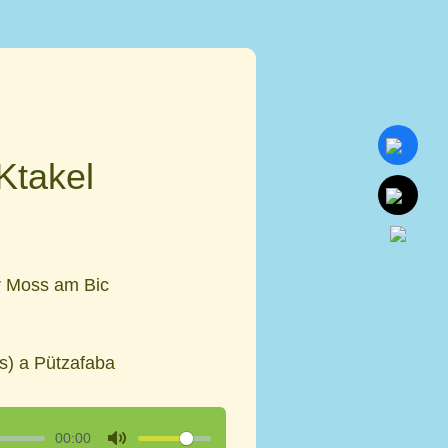
takel
r Moss am Bic
s) a Pützafaba
00:00