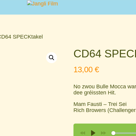
CD64 SPECKtakel
CD64 SPECK
13,00
€
No zwou Bulle Mocca wa
dee gréissten Hit.
Mam Fausti – Trei Sei
Rich Browers (Challenger