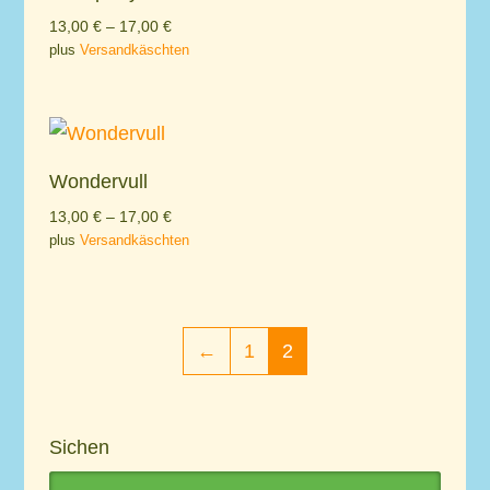
13,00
€
–
17,00
€
plus
Versandkäschten
Wondervull
13,00
€
–
17,00
€
plus
Versandkäschten
←
1
2
Sichen
Search