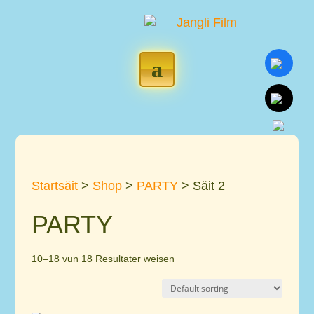
Startsäit
>
Shop
>
PARTY
> Säit 2
PARTY
10–18 vun 18 Resultater weisen