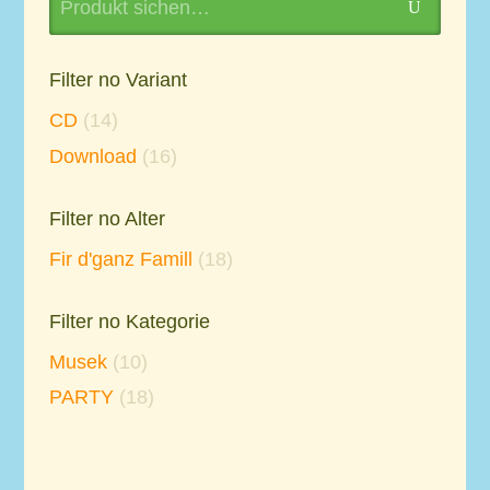
U
for:
Filter no Variant
CD
(14)
Download
(16)
Filter no Alter
Fir d'ganz Famill
(18)
Filter no Kategorie
Musek
(10)
PARTY
(18)