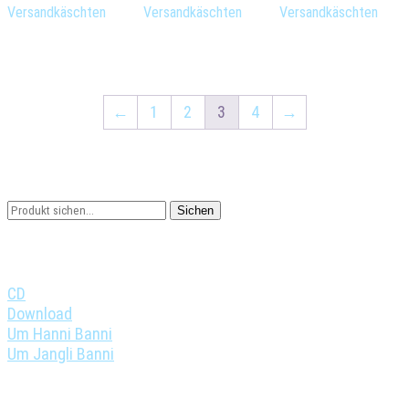
Versandkäschten
Versandkäschten
Versandkäschten
←
1
2
3
4
→
Sichen
Search
Sichen
for:
Filter no Variant
CD
(36)
Download
(48)
Um Hanni Banni
(20)
Um Jangli Banni
(26)
Filter no Alter