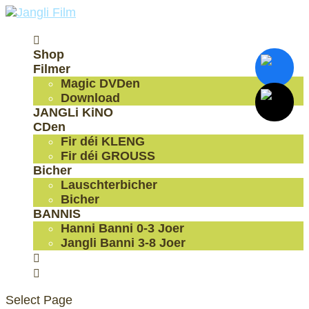

Shop
Filmer
Magic DVDen
Download
JANGLi KiNO
CDen
Fir déi KLENG
Fir déi GROUSS
Bicher
Lauschterbicher
Bicher
BANNIS
Hanni Banni 0-3 Joer
Jangli Banni 3-8 Joer


Select Page