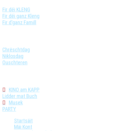
Fir déi KLENG
(32)
Fir déi ganz Kleng
(1)
Fir d'ganz Famill
(24)
Filter no speziell Deg
Chrëschtdag
(4)
Niklosdag
(1)
Ouschteren
(1)
Filter no Kategorie
KINO am KAPP
(14)
Lidder mat Buch
(1)
Musek
(22)
PARTY
(17)
Startsäit
Mäi Kont